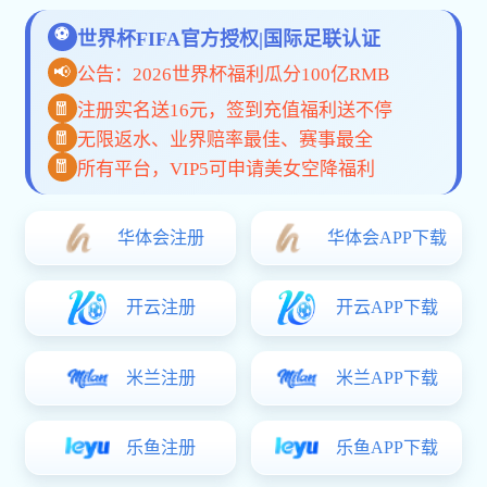
比赛数据从这里开始
覆盖实时赛事、专业数据、高清视频，
ayx爱游官
方网站APP
与网页版为您提供便捷的体育服务。
APP下载
网页版入口
首页
/
体育头条
/ 正文
2026-06-22 00:53
38 次阅读
追梦谈杜伦续约问题称其认为自己应得更